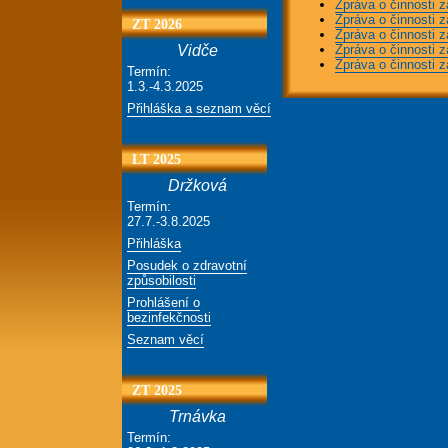
Zpráva o činnosti z
Zpráva o činnosti z
ZT 2026
Zpráva o činnosti z
Zpráva o činnosti z
Vidče
Zpráva o činnosti z
Termín:
1.3.-4.3.2025
Přihláška a seznam věcí
LT 2025
Držková
Termín:
27.7.-3.8.2025
Přihláška
Posudek o zdravotní
způsobilosti
Prohlášení o
bezinfekčnosti
Seznam věcí
ZT 2025
Trnávka
Termín: