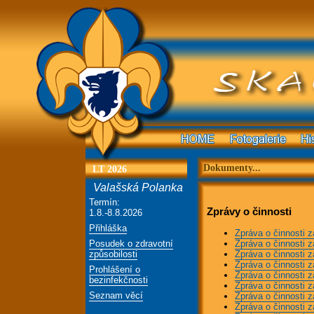
Dokumenty...
LT 2026
Valašská Polanka
Termín:
Zprávy o činnosti
1.8.-8.8.2026
Přihláška
Zpráva o činnosti z
Zpráva o činnosti z
Posudek o zdravotní
Zpráva o činnosti z
způsobilosti
Zpráva o činnosti z
Prohlášení o
Zpráva o činnosti z
bezinfekčnosti
Zpráva o činnosti z
Seznam věcí
Zpráva o činnosti z
Zpráva o činnosti z