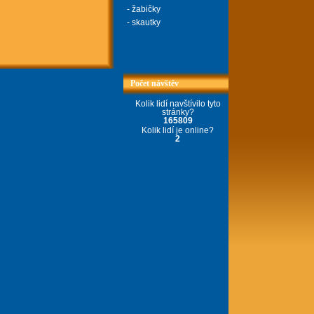
- žabičky
- skautky
Počet návštěv
Kolik lidí navštívilo tyto
stránky?
165809
Kolik lidí je online?
2