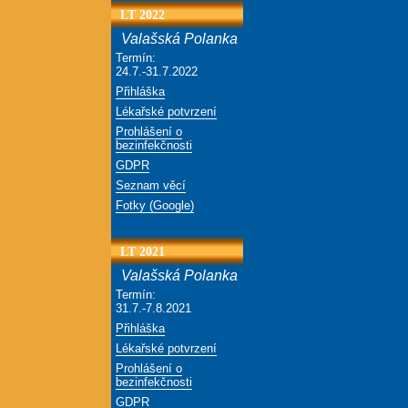
LT 2022
Valašská Polanka
Termín:
24.7.-31.7.2022
Přihláška
Lékařské potvrzení
Prohlášení o
bezinfekčnosti
GDPR
Seznam věcí
Fotky (Google)
LT 2021
Valašská Polanka
Termín:
31.7.-7.8.2021
Přihláška
Lékařské potvrzení
Prohlášení o
bezinfekčnosti
GDPR