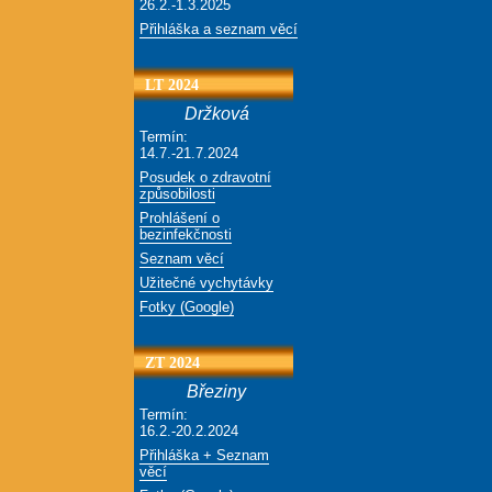
26.2.-1.3.2025
Přihláška a seznam věcí
LT 2024
Držková
Termín:
14.7.-21.7.2024
Posudek o zdravotní
způsobilosti
Prohlášení o
bezinfekčnosti
Seznam věcí
Užitečné vychytávky
Fotky (Google)
ZT 2024
Březiny
Termín:
16.2.-20.2.2024
Přihláška + Seznam
věcí