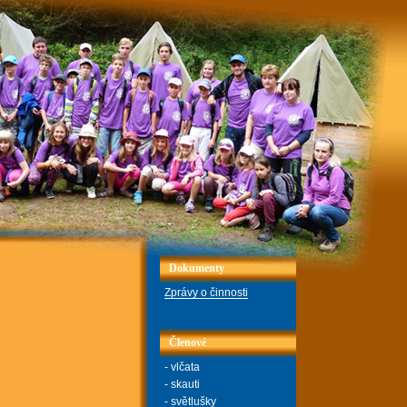
Dokumenty
Zprávy o činnosti
Členové
- vlčata
- skauti
- světlušky