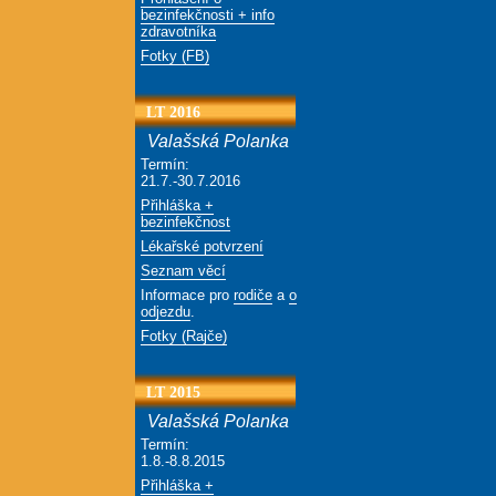
bezinfekčnosti + info
zdravotníka
Fotky (FB)
LT 2016
Valašská Polanka
Termín:
21.7.-30.7.2016
Přihláška +
bezinfekčnost
Lékařské potvrzení
Seznam věcí
Informace pro
rodiče
a
o
odjezdu
.
Fotky (Rajče)
LT 2015
Valašská Polanka
Termín:
1.8.-8.8.2015
Přihláška +