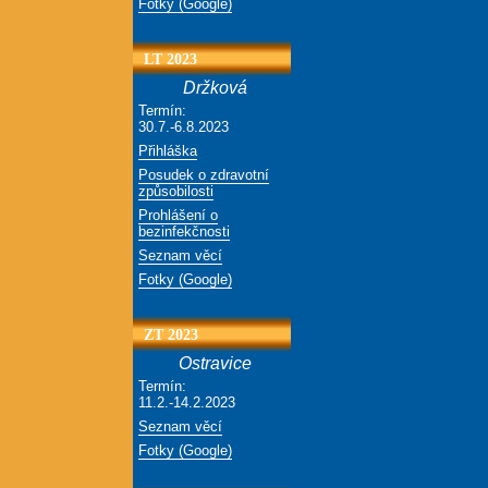
Fotky (Google)
LT 2023
Držková
Termín:
30.7.-6.8.2023
Přihláška
Posudek o zdravotní
způsobilosti
Prohlášení o
bezinfekčnosti
Seznam věcí
Fotky (Google)
ZT 2023
Ostravice
Termín:
11.2.-14.2.2023
Seznam věcí
Fotky (Google)