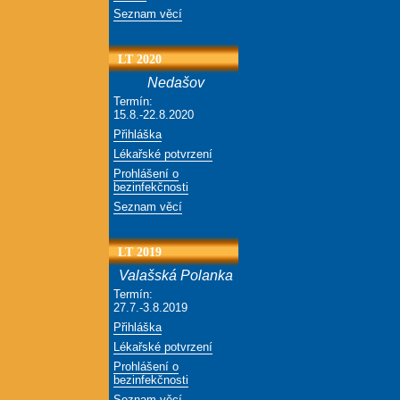
Seznam věcí
LT 2020
Nedašov
Termín:
15.8.-22.8.2020
Přihláška
Lékařské potvrzení
Prohlášení o
bezinfekčnosti
Seznam věcí
LT 2019
Valašská Polanka
Termín:
27.7.-3.8.2019
Přihláška
Lékařské potvrzení
Prohlášení o
bezinfekčnosti
Seznam věcí