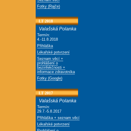
Fotky (Rajče)
LT 2018
Valašská Polanka
Termín:
4.-11.8.2018
Přihláška
Lékařské potvrzení
Seznam věcí +
prohlášení o
bezinfekčnosti +
informace zdravotníka
Fotky (Google)
LT 2017
Valašská Polanka
Termín:
29.7.-5.8.2017
Přihláška + seznam věcí
Lékařské potvrzení
Prohlášení o